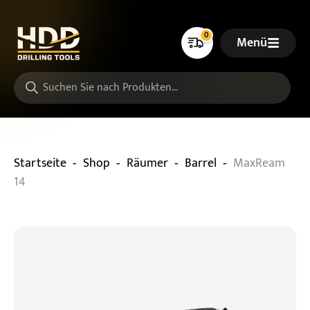
0
Menü
-
-
-
-
Startseite
Shop
Räumer
Barrel
MaxReam
14