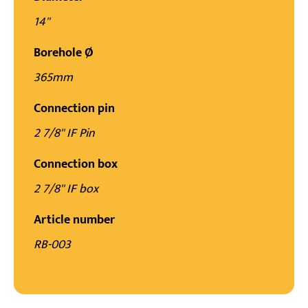
/month
Premium-Abdeckung mit 24/7-Support
14''
Borehole Ø
365mm
Connection pin
2 7/8'' IF Pin
Connection box
2 7/8'' IF box
Article number
RB-003