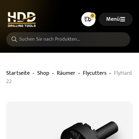
0
Menü
-
-
-
-
Startseite
Shop
Räumer
Flycutters
FlyHard
22