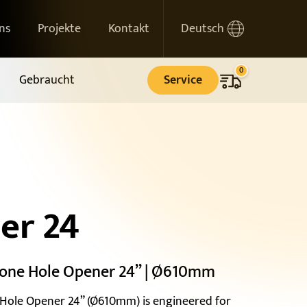
ns
Projekte
Kontakt
Deutsch
0
Gebraucht
Service
er 24
ricone Hole Opener 24” | Ø610mm
e Hole Opener 24” (Ø610mm) is engineered for