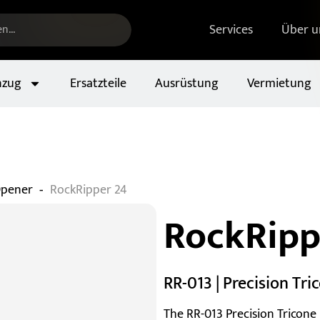
Services
Über u
nzug
Ersatzteile
Ausrüstung
Vermietung
-
Opener
RockRipper 24
RockRipp
RR-013 | Precision T
The RR-013 Precision Tricon